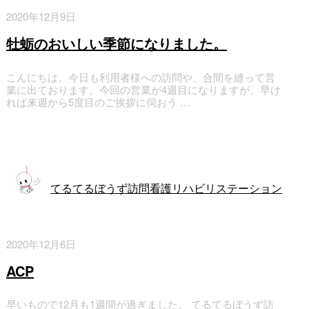
2020年12月9日
牡蛎のおいしい季節になりました。
こんにちは。今日も利用者様への訪問や、合間を縫って営
業に出ております。今回の営業が4週目になりますが、早け
れば来週から5度目のご挨拶に伺おう …
訪問看護
てるてるぼうず訪問看護リハビリステーション
2020年12月6日
ACP
早いもので12月も1週間が過ぎました。 てるてるぼうず訪