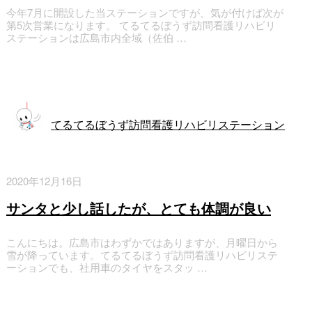
今年7月に開設した当ステーションですが、気が付けば次が
第5次営業になります。 てるてるぼうず訪問看護リハビリ
ステーションは広島市内全域（佐伯 …
訪問看護
てるてるぼうず訪問看護リハビリステーション
2020年12月16日
サンタと少し話したが、とても体調が良い
こんにちは。広島市はわずかではありますが、月曜日から
雪が降っています。てるてるぼうず訪問看護リハビリステ
ーションでも、社用車のタイヤをスタッ …
お知らせ