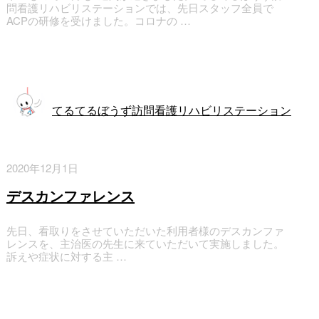
問看護リハビリステーションでは、先日スタッフ全員で
ACPの研修を受けました。コロナの …
訪問看護
てるてるぼうず訪問看護リハビリステーション
2020年12月1日
デスカンファレンス
先日、看取りをさせていただいた利用者様のデスカンファ
レンスを、主治医の先生に来ていただいて実施しました。
訴えや症状に対する主 …
訪問看護