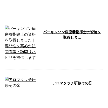
曇りでしたが、雨は降りませんで
したね。 昨日は仕事が終わ …
パーキンソン病療養指導士の資格を
取得しま…
このたび、てるてるぼうず訪問看
護リハビリステーションのスタッ
フが 「パーキンソン病療養指導
士」 の資 …
アロマタッチ研修その②
こんにちは。この3連休で急に寒
くなりましたね。 私事ではあ
りますが、先日 …